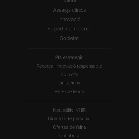
Talent
Assaigs clínics
Innovació
Suport a la recerca
Societat
Peu
Pla estratègic
1
Recerca i innovació responsable
Spin offs
Licitacions
HR Excellence
Nou edifici VHIR
Directori de personal
Ofertes de feina
Col·labora