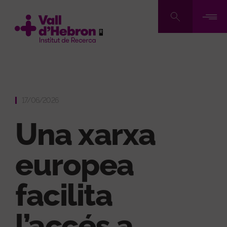
Vés
al
contingut
17/06/2026
Una xarxa
europea
facilita
l’accés a