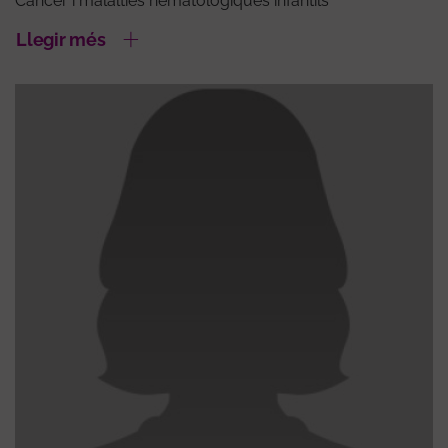
Càncer i malalties hematològiques infantils
Llegir més