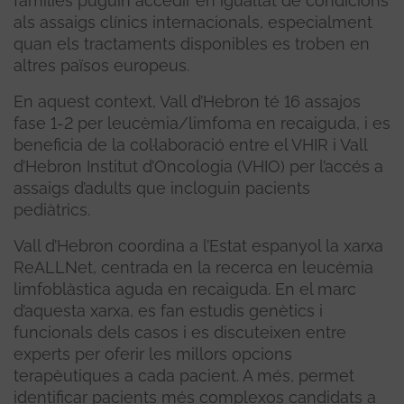
famílies puguin accedir en igualtat de condicions
als assaigs clínics internacionals, especialment
quan els tractaments disponibles es troben en
altres països europeus.
En aquest context, Vall d’Hebron té 16 assajos
fase 1-2 per leucèmia/limfoma en recaiguda, i es
beneficia de la col·laboració entre el VHIR i Vall
d’Hebron Institut d’Oncologia (VHIO) per l’accés a
assaigs d’adults que incloguin pacients
pediàtrics.
Vall d’Hebron coordina a l’Estat espanyol la xarxa
ReALLNet, centrada en la recerca en leucèmia
limfoblàstica aguda en recaiguda. En el marc
d’aquesta xarxa, es fan estudis genètics i
funcionals dels casos i es discuteixen entre
experts per oferir les millors opcions
terapèutiques a cada pacient. A més, permet
identificar pacients més complexos candidats a