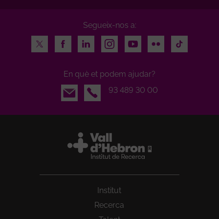
Segueix-nos a:
Twitter
Facebook
LinkedIn
Instagram
Youtube
Flickr
TikTok
En què et podem ajudar?
Email
93 489 30 00
Institut
Recerca