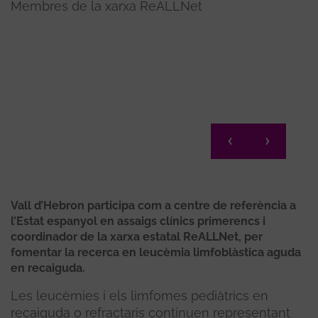
Membres de la xarxa ReALLNet
Grup 
Infan
Vall d’Hebron participa com a centre de referència a
l’Estat espanyol en assaigs clínics primerencs i
coordinador de la xarxa estatal ReALLNet, per
fomentar la recerca en leucèmia limfoblàstica aguda
en recaiguda.
Les leucèmies i els limfomes pediàtrics en
recaiguda o refractaris continuen representant