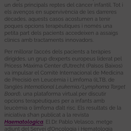
un dels principals reptes del càncer infantil. Tot i
els avenços en supervivència de les darreres
dècades, aquests casos acostumen a tenir
poques opcions terapèutiques i només una
petita part dels pacients accedeixen a assaigs
clínics amb tractaments innovadors.
Per millorar l’accés dels pacients a teràpies
dirigides, un grup d’experts europeus liderat pel
Pricess Máxima Center d’Utrecht (Països Baixos)
va impulsar el Comitè Internacional de Medicina
de Precisió en Leucèmia i Limfoma (iLTB, de
l’anglès
International Leukemia/Lymphoma Target
Board
), una plataforma virtual per discutir
opcions terapèutiques per a infants amb
leucèmia o limfoma d’alt risc. Els resultats de la
iniciativa s’han publicat a la revista
Haematologica
.
El Dr. Pablo Velasco, metge
adjunt del Servei d’Oncologia i Hematologia