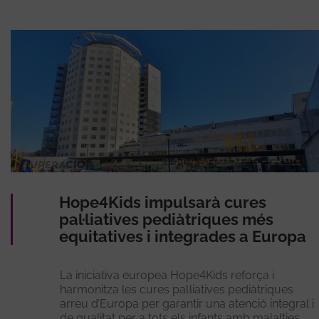
Hope4Kids impulsarà cures
pal·liatives pediàtriques més
equitatives i integrades a Europa
La iniciativa europea Hope4Kids reforça i
harmonitza les cures pal·liatives pediàtriques
arreu d’Europa per garantir una atenció integral i
de qualitat per a tots els infants amb malalties