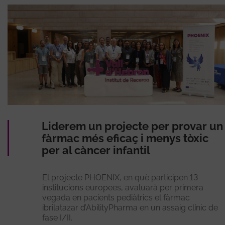
Liderem un projecte per provar un
fàrmac més eficaç i menys tòxic
per al càncer infantil
El projecte PHOENIX, en què participen 13
institucions europees, avaluarà per primera
vegada en pacients pediàtrics el fàrmac
ibrilatazar d’AbilityPharma en un assaig clínic de
fase I/II.