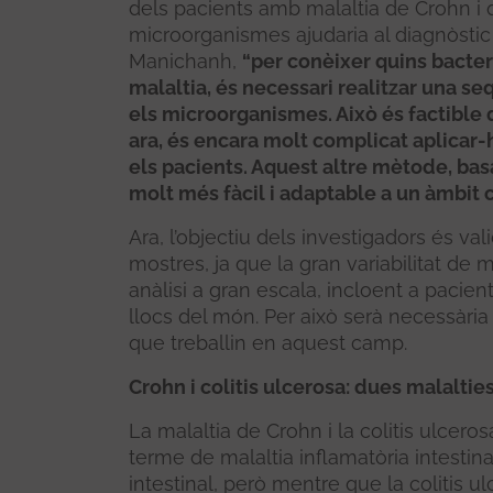
dels pacients amb malaltia de Crohn i qu
microorganismes ajudaria al diagnòstic 
Manichanh,
“per conèixer quins bacteris
malaltia, és necessari realitzar una s
els microorganismes. Això és factible 
ara, és encara molt complicat aplicar-h
els pacients. Aquest altre mètode, basa
molt més fàcil i adaptable a un àmbit cl
Ara, l’objectiu dels investigadors és v
mostres, ja que la gran variabilitat de
anàlisi a gran escala, incloent a pacien
llocs del món. Per això serà necessària 
que treballin en aquest camp.
Crohn i colitis ulcerosa: dues malalti
La malaltia de Crohn i la colitis ulcero
terme de malaltia inflamatòria intestin
intestinal, però mentre que la colitis ul