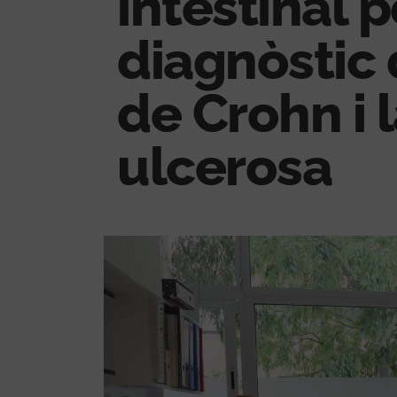
intestinal p
diagnòstic 
de Crohn i l
ulcerosa