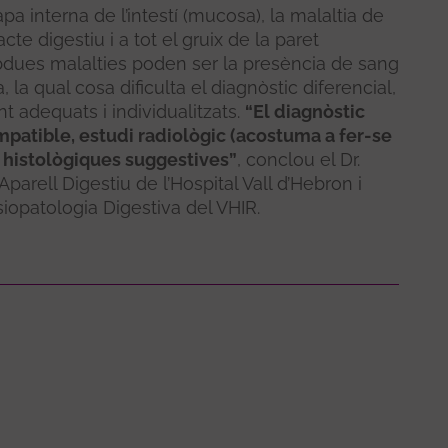
pa interna de l’intestí (mucosa), la malaltia de
te digestiu i a tot el gruix de la paret
bdues malalties poden ser la presència de sang
, la qual cosa dificulta el diagnòstic diferencial,
 adequats i individualitzats.
“El diagnòstic
patible, estudi radiològic (acostuma a fer-se
s histològiques suggestives”
, conclou el Dr.
parell Digestiu de l’Hospital Vall d’Hebron i
siopatologia Digestiva del VHIR.