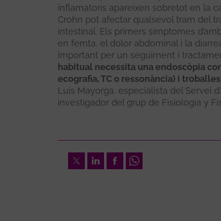
inflamatoris apareixen sobretot en la ca
Crohn pot afectar qualsevol tram del trac
intestinal. Els primers símptomes d’am
en femta, el dolor abdominal i la diarrea
important per un seguiment i tractament
habitual necessita una endoscòpia com
ecografia, TC o ressonància) i troballe
Luis Mayorga, especialista del Servei d’A
investigador del grup de Fisiologia y Fi
Twitter
LinkedIn
Facebook
Whatsapp