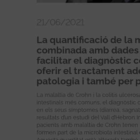
21/06/2021
La quantificació de la 
combinada amb dades cl
facilitar el diagnòstic c
oferir el tractament ad
patologia i també per p
La malaltia de Crohn i la colitis ulcero
intestinals més comuns, el diagnòstic d
en els seus símptomes (diarrea, sagnat r
resultats d’un estudi del Vall d’Hebron 
pacients amb malaltia de Crohn tenen u
formen part de la microbiota intestinal
Aquesta quantitat està alterada també r