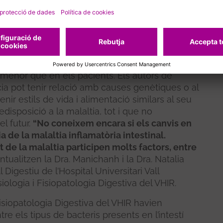
darà, per tant, al diagnòstic de la malaltia i
 destaca la Dra. Chaysavanh Manichanh,
crobiota Intestinal del grup de Fisiologia y
organismes s’observa també en familiars sans
s menor que en els pacients. Els autors de
ia pot tenir relació amb causes genètiques o al
enir estils de vida i alimentació similars al seu
edisposició a la malaltia, tot i que no
l futur.
“No coneixem encara si els canvis en
 de la malaltia inflamatòria intestinal.
e la malaltia participen molts factors, entre
untualitzen la Dra. Manichanh i la Dra. Natalia
 Digestiu de l’Hospital Universitari Vall
iologia i Fisiopatologia Digestiva del VHIR.
Fisiopatologia Digestiva del VHIR havien
re els tipus de bacteris presents en l’intestí