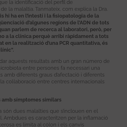
e la identificació del perfil de
de la malaltia. Tanmateix, com explica la Dra.
 hi ha en l’intestí i la fisiopatologia de la
eqüenciació d’algunes regions de l’ADN de tots
quan parlem de recerca al laboratori, però, per
o a la clínica perquè arribi ràpidament a tots
t en la realització d’una PCR quantitativa, és
ínic”.
alidar aquests resultats amb un gran número de
 microbiota entre persones fa necessari una
ts amb diferents graus d’afectació i diferents
la col·laboració entre centres internacionals
es amb símptomes similars
sa són dues malalties que s’inclouen en el
al. Ambdues es caracteritzen per la inflamació
cerosa es limita al còlon i els canvis