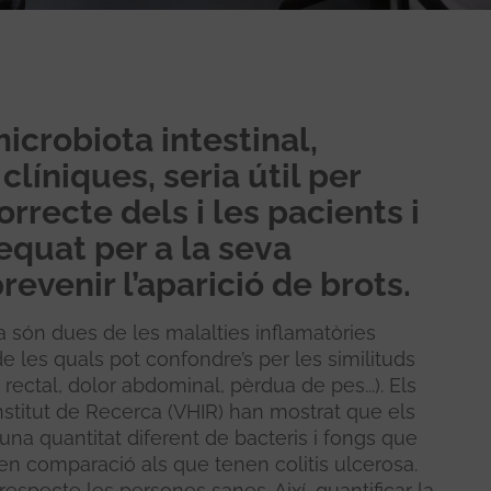
microbiota intestinal,
íniques, seria útil per
orrecte dels i les pacients i
equat per a la seva
revenir l’aparició de brots.
sa són dues de les malalties inflamatòries
e les quals pot confondre’s per les similituds
ectal, dolor abdominal, pèrdua de pes...). Els
Institut de Recerca (VHIR) han mostrat que els
na quantitat diferent de bacteris i fongs que
 en comparació als que tenen colitis ulcerosa.
especte les persones sanes. Així, quantificar la