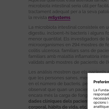
microbiota intestinal seria útil per facili
tractament adequat per a la seva patol
la revista
mSystems
.
La microbiota intestinal consisteix en
digestiu, incloent-hi bacteris i alguns 
menor quantitat. Els investigadors de l’
microorganismes en 294 mostres de fe
colitis ulcerosa, familiars sans de pac
familiars amb malaltia inflamatòria intes
validats amb mostres de pacients de l’H
Les anàlisis mostren que els pacients
que les persones sanes, mentre que en
en el número de bacteris, però un aug
observat que quan un pacient amb colit
encara més la carga de fongs.
“Combin
dades clíniques dels pacients (result
corporal, hàbits de vida, etc.) tindrem