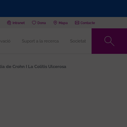
Intranet
Dona
Mapa
Contacte
vació
Suport a la recerca
Societat
a de Crohn I La Colitis Ulcerosa