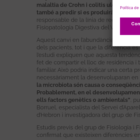
malaltia de Crohn i colitis ulcerosa. Aju
també a predir si es produirà un brot”
,
responsable de la línia de recerca de Mi
Fisiopatologia Digestiva del VHIR.
Aquest canvi en l’abundància de micro
dels pacients, tot i que la diferència é
l’estudi expliquen que aquesta tendènc
fet de compartir el lloc de residència i t
familiar. Això podria indicar una certa pr
necessàriament la desenvoluparan en e
la microbiota són causa o conseqüència
Probablement, en el desenvolupament d
ells factors genètics o ambientals”
, p
Borruel, especialista del Servei d’Aparell
d’Hebron i investigadora del grup de Fis
Estudis previs del grup de Fisiologia i 
confirmat que existeixen diferències ent