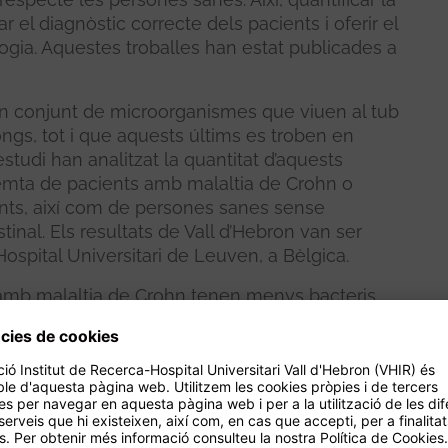
tar el diagnòstic correcte dels pacients i oferir el
ogia. Aquestes troballes han estat publicades a
 un conjunt de microorganismes que viuen al tub
fongs, tot i que aquests últims es troben en
estudi han analitzat la quantitat d’aquests
mta de pacients amb malaltia de Crohn o
ients, així com de persones sanes sense
tinal. Els resultats de Vall d’Hebron van ser
ospital Universitari de Leuven, a Bèlgica.
 amb malaltia de Crohn tenen menys bacteris
 colitis ulcerosa hi ha també una disminució
ment en el número de fongs. A més, s’ha
is ulcerosa presenta un brot, s’incrementa
ant la informació sobre la microbiota amb les
ats en proves mèdiques, índex de massa
 una gran capacitat per discriminar entre