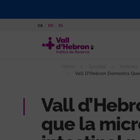
Vés
al
contingut
CA
EN
ES
Home
Societat
Notícies
Vall D’Hebron Demostra Que L
Vall d’Heb
que la micr