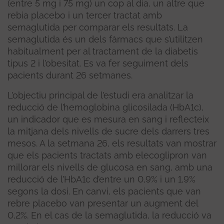
(entre 5 mg i 75 mg) un cop al dia, un altre que
rebia placebo i un tercer tractat amb
semaglutida per comparar els resultats. La
semaglutida és un dels fàrmacs que s’utilitzen
habitualment per al tractament de la diabetis
tipus 2 i l’obesitat. Es va fer seguiment dels
pacients durant 26 setmanes.
L’objectiu principal de l’estudi era analitzar la
reducció de l’hemoglobina glicosilada (HbA1c),
un indicador que es mesura en sang i reflecteix
la mitjana dels nivells de sucre dels darrers tres
mesos. A la setmana 26, els resultats van mostrar
que els pacients tractats amb elecoglipron van
millorar els nivells de glucosa en sang, amb una
reducció de l’HbA1c d’entre un 0,9% i un 1,9%
segons la dosi. En canvi, els pacients que van
rebre placebo van presentar un augment del
0,2%. En el cas de la semaglutida, la reducció va