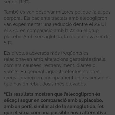
ser de l’1,3%.
També es van observar millores pel que fa al pes
corporal. Els pacients tractats amb elecoglipron
van experimentar una reducció d’entre el 2,9% i
el 7,7%, en comparació amb l’1,7% en el grup
placebo. Amb semaglutida, la reducció va ser del
5,1%.
Els efectes adversos més freqüents es
relacionaven amb alteracions gastrointestinals,
com ara nàusees, restrenyiment, diarrea o
vòmits. En general, aquests efectes no eren
greus i apareixien principalment en les persones
que havien rebut dosis més elevades.
“Els resultats mostren que l’elecoglipron és
eficaç i segur en comparació amb el placebo,
amb un perfil similar al de la semaglutida, fet
que el situa com una possible nova alternativa