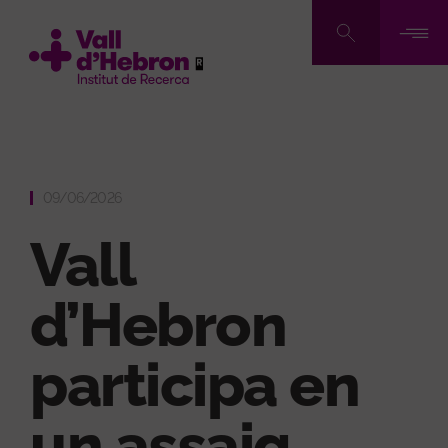
Vés
al
contingut
09/06/2026
Vall
d’Hebron
participa en
un assaig