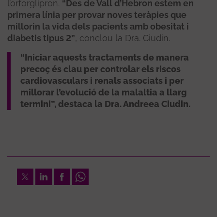
l’orforglipron.
“Des de Vall d’Hebron estem en
primera línia per provar noves teràpies que
millorin la vida dels pacients amb obesitat i
diabetis tipus 2”
, conclou la Dra. Ciudin.
“Iniciar aquests tractaments de manera
precoç és clau per controlar els riscos
cardiovasculars i renals associats i per
millorar l’evolució de la malaltia a llarg
termini”, destaca la Dra. Andreea Ciudin.
Twitter
LinkedIn
Facebook
Whatsapp