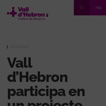
Vés
al
contingut
30/01/2024
Vall
d’Hebron
participa en
un projecte