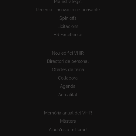
Pla estratègic
1
Recerca i innovació responsable
Spin offs
Licitacions
HR Excellence
Nou edifici VHIR
Directori de personal
Ofertes de feina
Col·labora
Agenda
Actualitat
Memòria anual del VHIR
Màsters
Ajuda'ns a millorar!