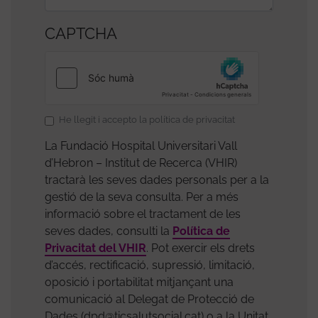
CAPTCHA
Acceptació
He llegit i accepto la política de privacitat
política
La Fundació Hospital Universitari Vall
de
d’Hebron – Institut de Recerca (VHIR)
protecció
tractarà les seves dades personals per a la
de
gestió de la seva consulta. Per a més
dades
informació sobre el tractament de les
seves dades, consulti la
Política de
Privacitat del VHIR
. Pot exercir els drets
d’accés, rectificació, supressió, limitació,
oposició i portabilitat mitjançant una
comunicació al Delegat de Protecció de
Dades (dpd@ticsalutsocial.cat) o a la Unitat