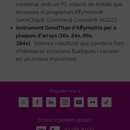
combinat amb un PC estació de treball que
incorpora el programari Affymetrix®
GeneChip® Command Console® (AGCC).
Instrument GeneTitan d'Affymetrix per a
plaques d'arrays (16x, 24x, 96x,
384x)
. Sistema robotitzat que combina forn
d'hibridació, estacions fluídiques i escàner
en un mateix instrument.
Segueix-nos a:
Twitter
Facebook
LinkedIn
Instagram
Youtube
Flickr
TikTok
En què et podem ajudar?
Email
93 489 30 00