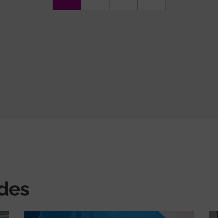
actual
següent
pàgina
ades