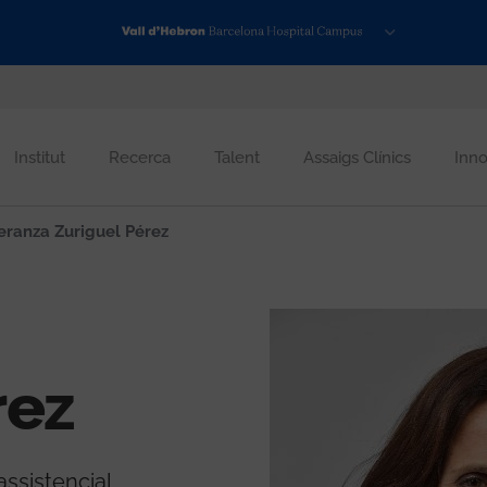
Institut
Recerca
Talent
Assaigs Clínics
Inno
ranza Zuriguel Pérez
rez
ssistencial