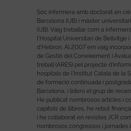
Sóc infermera amb doctorat en cièn
Barcelona (UB) i màster universitari
(UB). Vaig treballar com a infermera
l'Hospital Universitari de Bellvitge 
d'Hebron. Al 2007 em vaig incorpor
de Gestió del Coneixement i Avalu
treball (ARES) pel projecte d'inform
hospitals de l'Institut Català de l
de formació continuada i postgrad
Barcelona, i lidero el grup de recer
He publicat nombrosos articles i co
capítols de llibres, he rebut finan
i he col·laborat en revistes JCR com
nombrosos congressos i jornades i a