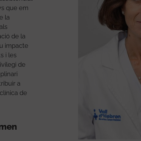
nys que em
e la
als
ció de la
eu impacte
s i les
ivilegi de
plinari
ribuir a
clínica de
ormen