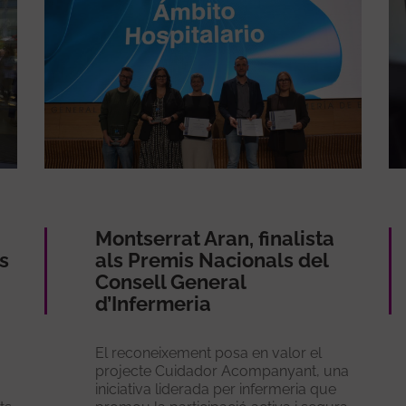
Montserrat Aran, finalista
s
als Premis Nacionals del
Consell General
d’Infermeria
El reconeixement posa en valor el
projecte Cuidador Acompanyant, una
iniciativa liderada per infermeria que