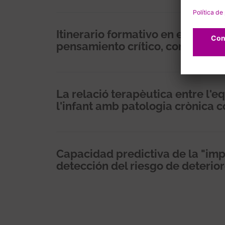
Itinerario formativo en enferme
pensamiento crítico, conocimien
La relació terapèutica entre l'eq
l'infant amb patologia crònica
Capacidad predictiva de la "imp
detección del riesgo de deterio
Paginació