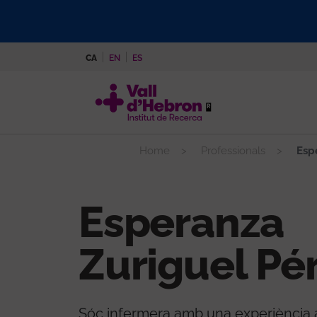
Vés
al
contingut
CA
EN
ES
Home
Professionals
Espe
Esperanza
Zuriguel Pé
Sóc infermera amb una experiència a