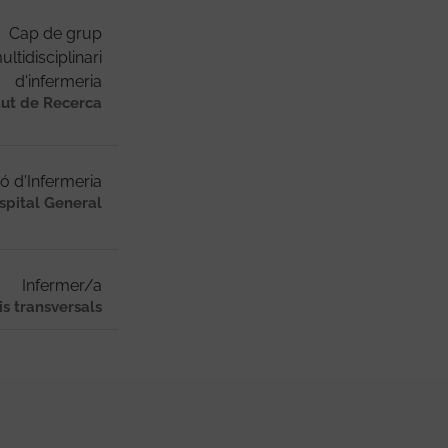
Cap de grup
ltidisciplinari
d'infermeria
tut de Recerca
ió d'Infermeria
spital General
Infermer/a
is transversals