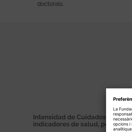
doctorals.
Intensidad de Cuidados como mo
indicadores de salud, percepció