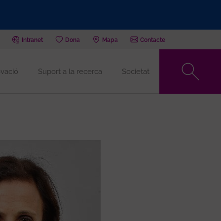
Intranet
Dona
Mapa
Contacte
vació
Suport a la recerca
Societat