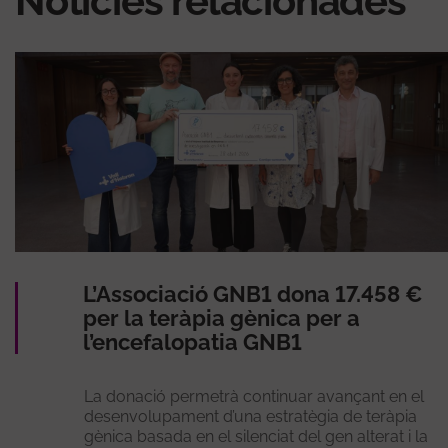
Notícies relacionades
L’Associació GNB1 dona 17.458 €
per la teràpia gènica per a
l’encefalopatia GNB1
La donació permetrà continuar avançant en el
desenvolupament d’una estratègia de teràpia
gènica basada en el silenciat del gen alterat i la