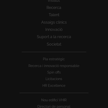
Institut
Recerca
Talent
Assaigs clínics
Innovació
Suport a la recerca
Societat
Peu
Pla estratègic
1
Recerca i innovació responsable
Spin offs
Licitacions
HR Excellence
Nou edifici VHIR
Directori de personal