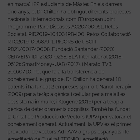
en marxa) i 22 estudiants de Màster. En els darrers
cinc anys, el Dr. Chillon ha obtingut diferents projectes
nacionals i internacionals com l'European Joint
Programme-Rare Diseases AC20/00051; Retos
Societat. PID2019-104034RB-I00; Retos Col·laboració
RTC2019-006879-1; RICORS de l'ISCIII
RD21/0017/0008; Fundació Santander (2020);
CERVERA IDI-2020-0258; ELA International (2018-
0512); SmartMoney-UAB (2017); i Marato TV3,
201607.10. Pel que fa a la transferència de
coneixement, el grup del Dr. Chillon ha generat 10
patents i ha fundat 2 empreses spin-off: NanoTherapix
(2009) per a teràpia gènica i cel·lular per a malalties
del sistema immune; i Klogene (2016) per a teràpia
gènica de deterioraments cognitius. També ha fundat
la Unitat de Producció de Vectors (UPV) per valorar el
coneixement generat. Actualment, la UPV és el primer
proveïdor de vectors Ad i AAV a grups espanyols i té
acreditació de Qualitat TECNIO i acreditació