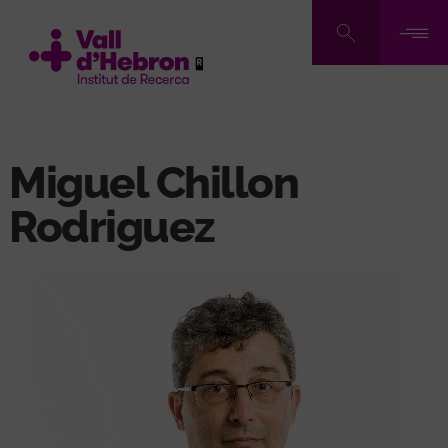
Vés
al
contingut
Miguel Chillon
Rodriguez