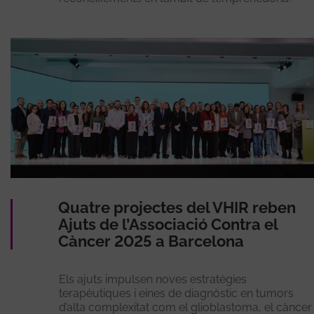
Quatre projectes del VHIR reben
Ajuts de l’Associació Contra el
Càncer 2025 a Barcelona
Els ajuts impulsen noves estratègies
terapèutiques i eines de diagnòstic en tumors
d’alta complexitat com el glioblastoma, el càncer