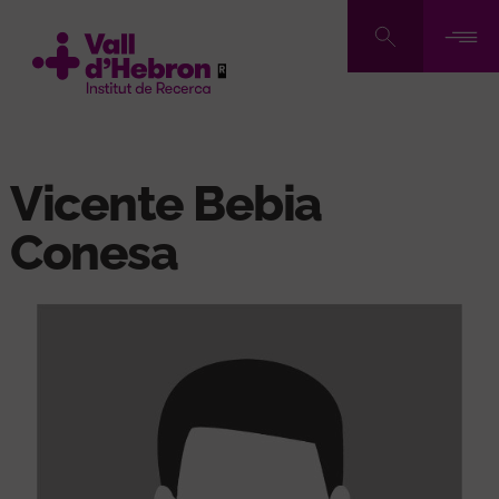
Vés
al
contingut
Vicente Bebia
Conesa