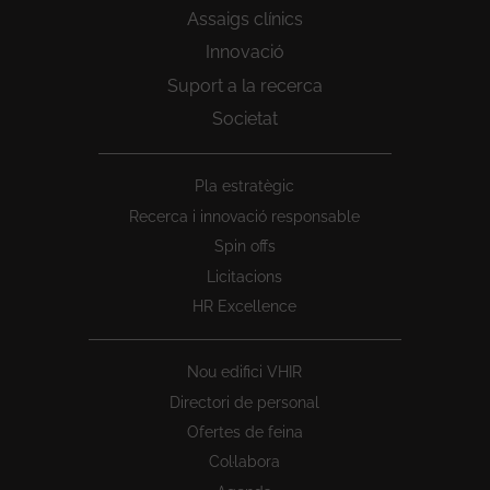
Assaigs clínics
Innovació
Suport a la recerca
Societat
Peu
Pla estratègic
1
Recerca i innovació responsable
Spin offs
Licitacions
HR Excellence
Nou edifici VHIR
Directori de personal
Ofertes de feina
Col·labora