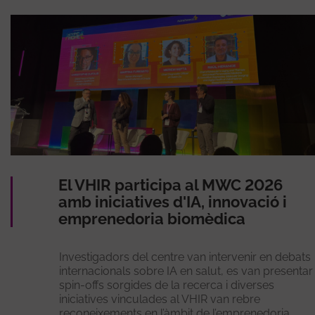
El VHIR participa al MWC 2026
amb iniciatives d'IA, innovació i
emprenedoria biomèdica
Investigadors del centre van intervenir en debats
internacionals sobre IA en salut, es van presentar
spin-offs sorgides de la recerca i diverses
iniciatives vinculades al VHIR van rebre
reconeixements en l’àmbit de l’emprenedoria.