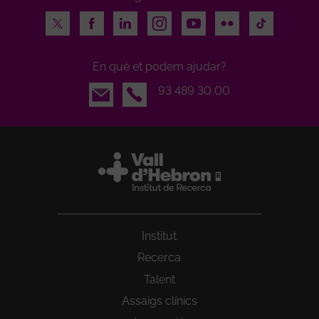
Twitter
Facebook
LinkedIn
Instagram
Youtube
Flickr
TikTok
En què et podem ajudar?
Email
93 489 30 00
Institut
Recerca
Talent
Assaigs clínics