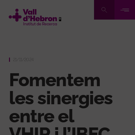
Vés
al
contingut
21/11/2024
Fomentem
les sinergies
entre el
VHIR i l’IBEC