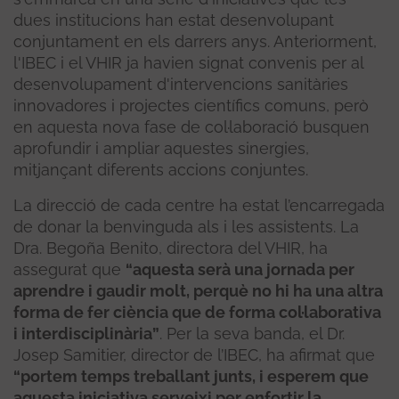
dues institucions han estat desenvolupant
conjuntament en els darrers anys. Anteriorment,
l'IBEC i el VHIR ja havien signat convenis per al
desenvolupament d'intervencions sanitàries
innovadores i projectes científics comuns, però
en aquesta nova fase de col·laboració busquen
aprofundir i ampliar aquestes sinergies,
mitjançant diferents accions conjuntes.
La direcció de cada centre ha estat l’encarregada
de donar la benvinguda als i les assistents. La
Dra. Begoña Benito, directora del VHIR, ha
assegurat que
“aquesta serà una jornada per
aprendre i gaudir molt, perquè no hi ha una altra
forma de fer ciència que de forma col·laborativa
i interdisciplinària”
. Per la seva banda, el Dr.
Josep Samitier, director de l’IBEC, ha afirmat que
“portem temps treballant junts, i esperem que
aquesta iniciativa serveixi per enfortir la