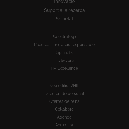
Innovació
Suport a la recerca
Societat
Peu
Pla estratègic
1
Recerca i innovació responsable
Spin offs
Licitacions
HR Excellence
Nou edifici VHIR
Directori de personal
Ofertes de feina
Col·labora
Agenda
Actualitat