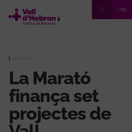
Vés
al
contingut
21/11/2024
La Marató
finança set
projectes de
Vall