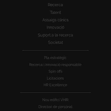
Recerca
Talent
Assaigs clínics
Innovació
Suport a la recerca
Societat
Peu
Pla estratègic
1
Recerca i innovació responsable
Spin offs
Licitacions
HR Excellence
Nou edifici VHIR
Directori de personal