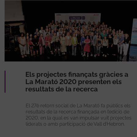
Els projectes finançats gràcies a
La Marató 2020 presenten els
resultats de la recerca
El 27è retorn social de La Marató fa públics els
resultats de la recerca finançada en l’edició de
2020, en la qual es van impulsar vuit projectes
liderats o amb participació de Vall d’Hebron.