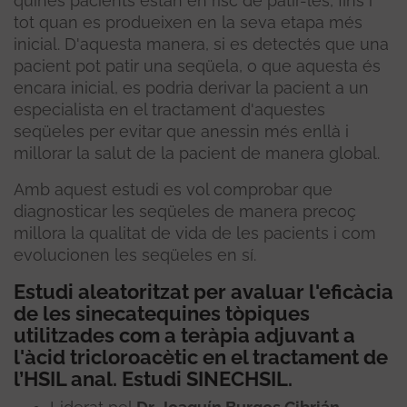
quines pacients estan en risc de patir-les, fins i
tot quan es produeixen en la seva etapa més
inicial. D'aquesta manera, si es detectés que una
pacient pot patir una seqüela, o que aquesta és
encara inicial, es podria derivar la pacient a un
especialista en el tractament d'aquestes
seqüeles per evitar que anessin més enllà i
millorar la salut de la pacient de manera global.
Amb aquest estudi es vol comprobar que
diagnosticar les seqüeles de manera precoç
millora la qualitat de vida de les pacients i com
evolucionen les seqüeles en sí.
Estudi aleatoritzat per avaluar l'eficàcia
de les sinecatequines tòpiques
utilitzades com a teràpia adjuvant a
l'àcid tricloroacètic en el tractament de
l’HSIL anal. Estudi SINECHSIL.