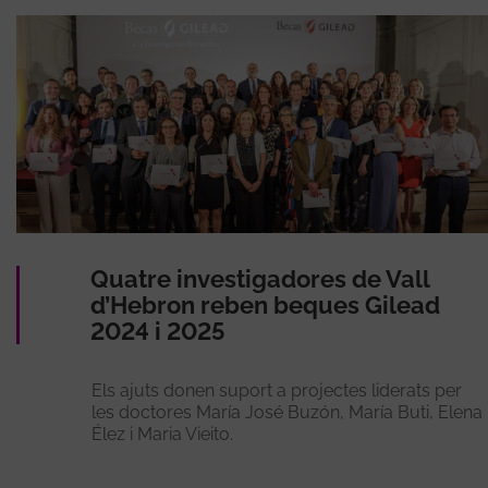
Quatre investigadores de Vall
d’Hebron reben beques Gilead
2024 i 2025
Els ajuts donen suport a projectes liderats per
les doctores María José Buzón, María Buti, Elena
Élez i Maria Vieito.