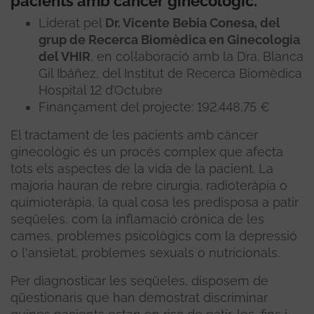
pacients amb càncer ginecològic.
Liderat pel
Dr. Vicente Bebia Conesa, del
grup de Recerca Biomèdica en Ginecologia
del VHIR
, en col·laboració amb la Dra. Blanca
Gil Ibáñez, del Institut de Recerca Biomèdica
Hospital 12 d’Octubre
Finançament del projecte: 192.448,75 €
El tractament de les pacients amb càncer
ginecològic és un procés complex que afecta
tots els aspectes de la vida de la pacient. La
majoria hauran de rebre cirurgia, radioteràpia o
quimioteràpia, la qual cosa les predisposa a patir
seqüeles, com la inflamació crònica de les
cames, problemes psicològics com la depressió
o l'ansietat, problemes sexuals o nutricionals.
Per diagnosticar les seqüeles, disposem de
qüestionaris que han demostrat discriminar