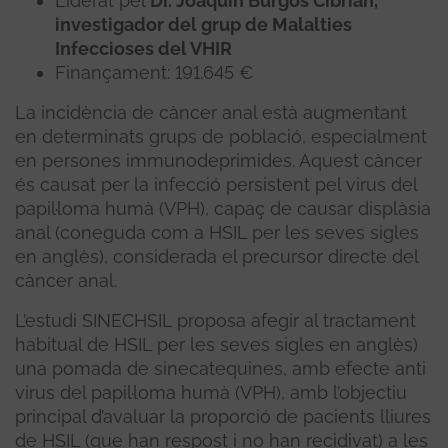
Liderat pel
Dr. Joaquín Burgos Cibrián,
investigador del grup de Malalties
Infeccioses del VHIR
Finançament: 191.645 €
La incidència de càncer anal està augmentant
en determinats grups de població, especialment
en persones immunodeprimides. Aquest càncer
és causat per la infecció persistent pel virus del
papil·loma humà (VPH), capaç de causar displàsia
anal (coneguda com a HSIL per les seves sigles
en anglès), considerada el precursor directe del
càncer anal.
L’estudi SINECHSIL proposa afegir al tractament
habitual de HSIL per les seves sigles en anglès)
una pomada de sinecatequines, amb efecte anti
virus del papil·loma humà (VPH), amb l’objectiu
principal d’avaluar la proporció de pacients lliures
de HSIL (que han respost i no han recidivat) a les