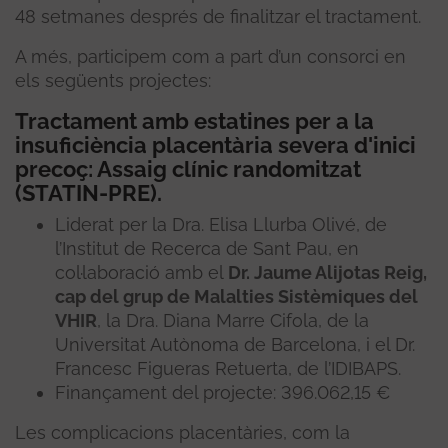
48 setmanes després de finalitzar el tractament.
A més, participem com a part d’un consorci en
els següents projectes:
Tractament amb estatines per a la
insuficiència placentària severa d'inici
precoç: Assaig clínic randomitzat
(STATIN-PRE).
Liderat per la Dra. Elisa Llurba Olivé, de
l’Institut de Recerca de Sant Pau, en
col·laboració amb el
Dr. Jaume Alijotas Reig,
cap del grup de Malalties Sistèmiques del
VHIR
, la Dra. Diana Marre Cifola, de la
Universitat Autònoma de Barcelona, i el Dr.
Francesc Figueras Retuerta, de l’IDIBAPS.
Finançament del projecte: 396.062,15 €
Les complicacions placentàries, com la