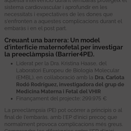
aquesta intervenció durant l’embaràs protegeix el
sistema cardiovascular i aprofundir en les
necessitats i expectatives de les dones que
s'enfronten a aquestes complicacions durant el
embaràs i en el post part.
Creuant una barrera: Un model
d'interfície maternofetal per investigar
la preeclàmpsia (Barrier4PE).
Liderat per la Dra. Kristina Haase, del
Laboratori Europeu de Biologia Molecular
(EMBL), en col·laboració amb la
Dra. Carlota
Rodó Rodríguez, investigadora del grup de
Medicina Materna i Fetal del VHIR
Finançament del projecte: 299.975 €
La preeclàmpsia (PE) pot ocórrer a principis o al
final de l'embaràs, amb l'EP d'inici precoç que
normalment provoca complicacions més greus.