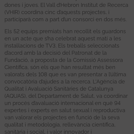
dones i joves. El Vall d’Hebron Institut de Recerca
(VHIR) coordina cinc d’aquests projectes, i
participarà com a part d’un consorci en dos més.
Els 52 equips premiats han recollit els guardons
en un acte que s’ha celebrat aquest matí a les
instal·lacions de TV3. Els treballs seleccionats
d’acord amb la decisió del Patronat de la
Fundació, a proposta de la Comissió Assessora
Científica, són els que han resultat més ben
valorats dels 108 que es van presentar a l’última
convocatòria d’ajudes a la recerca. L'Agència de
Qualitat i Avaluació Sanitàries de Catalunya
(AQUAS), del Departament de Salut, va coordinar
un procés d’avaluació internacional en què 94
expertes i experts en salut sexual i reproductiva
van valorar els projectes en funció de la seva
qualitat i metodologia, rellevància científica,
sanitària i social, i valor innovador i