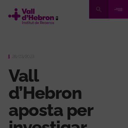
Vés
al
contingut
28/03/2023
Vall
d’Hebron
aposta per
investigar