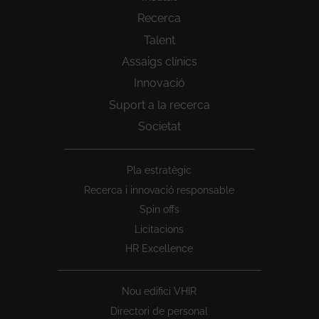
Recerca
Talent
Assaigs clínics
Innovació
Suport a la recerca
Societat
Peu
Pla estratègic
1
Recerca i innovació responsable
Spin offs
Licitacions
HR Excellence
Nou edifici VHIR
Directori de personal