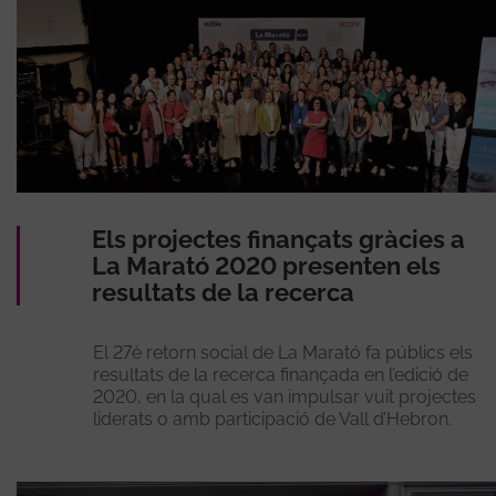
Els projectes finançats gràcies a
La Marató 2020 presenten els
resultats de la recerca
El 27è retorn social de La Marató fa públics els
resultats de la recerca finançada en l’edició de
2020, en la qual es van impulsar vuit projectes
liderats o amb participació de Vall d’Hebron.