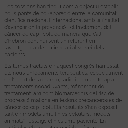
Les sessions han tingut com a objectiu establir
nous ponts de col·laboració entre la comunitat
científica nacional i internacional amb la finalitat
d’avançar en la prevenció i el tractament del
càncer de cap i coll, de manera que Vall
d’Hebron continuï sent un referent en
l’avantguarda de la ciència i al servei dels
pacients.
Els temes tractats en aquest congrés han estat
els nous enfocaments terapèutics, especialment
en l’àmbit de la quimio, radio i immunoteràpia,
tractaments neoadjuvants, refinament del
tractament, així com biomarcadors del risc de
progressió maligna en lesions precanceroses de
càncer de cap i coll. Els resultats s’han exposat
tant en models amb línies cel·lulars, models
animals* i assaigs clínics amb pacients. En
particular, s’ha posat especial èmfasi en