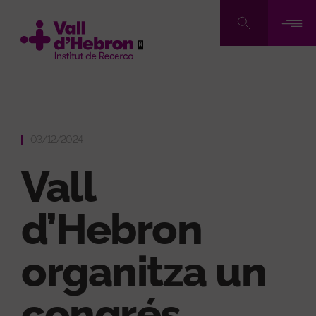
Vés
al
contingut
03/12/2024
Vall
d’Hebron
organitza un
congrés