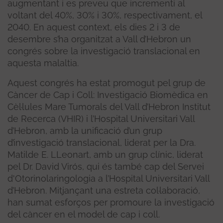
augmentant i es preveu que incrementi al
voltant del 40%, 30% i 30%, respectivament, el
2040. En aquest context, els dies 2 i 3 de
desembre s’ha organitzat a Vall d’Hebron un
congrés sobre la investigació translacional en
aquesta malaltia.
Aquest congrés ha estat promogut pel grup de
Càncer de Cap i Coll: Investigació Biomèdica en
Cèl·lules Mare Tumorals del Vall d’Hebron Institut
de Recerca (VHIR) i l’Hospital Universitari Vall
d’Hebron, amb la unificació d’un grup
d’investigació translacional, liderat per la Dra.
Matilde E. LLeonart, amb un grup clínic, liderat
pel Dr. David Virós, qui és també cap del Servei
d'Otorinolaringologia a l’Hospital Universitari Vall
d’Hebron. Mitjançant una estreta col·laboració,
han sumat esforços per promoure la investigació
del càncer en el model de cap i coll.