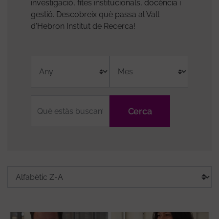
investigació, fites institucionals, docència i
gestió. Descobreix què passa al Vall
d'Hebron Institut de Recerca!
Fulltext
Grups
Tags
Sort
Ordena
search
de
media
by
en
recerca
context:
Classifica
l'ordre