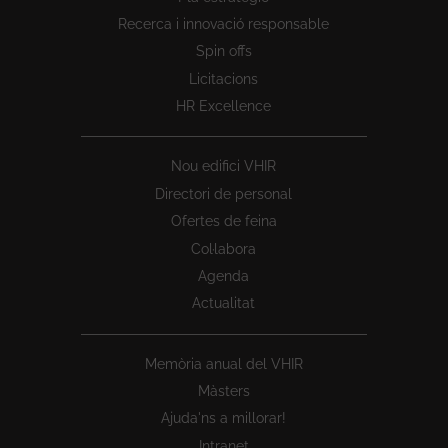
1
Recerca i innovació responsable
Spin offs
Licitacions
HR Excellence
Nou edifici VHIR
Directori de personal
Ofertes de feina
Col·labora
Agenda
Actualitat
Memòria anual del VHIR
Màsters
Ajuda'ns a millorar!
Intranet