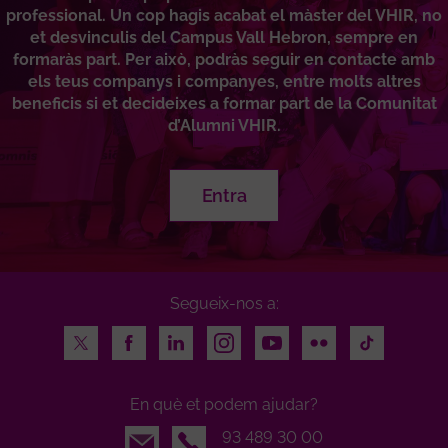
professional. Un cop hagis acabat el màster del VHIR, no
et desvinculis del Campus Vall Hebron, sempre en
formaràs part. Per això, podràs seguir en contacte amb
els teus companys i companyes, entre molts altres
beneficis si et decideixes a formar part de la Comunitat
d’Alumni VHIR.
Entra
Segueix-nos a:
Twitter
Facebook
LinkedIn
Instagram
Youtube
Flickr
TikTok
En què et podem ajudar?
Email
93 489 30 00