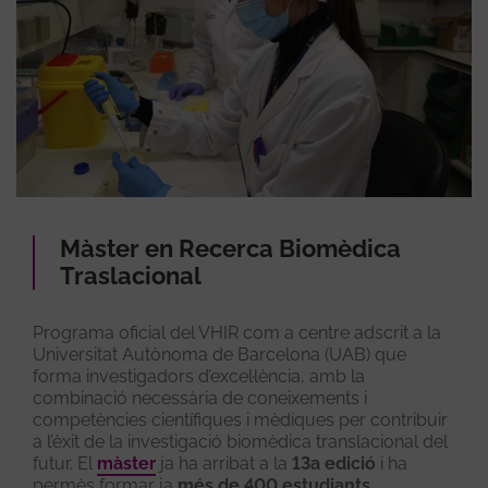
Màster en Recerca Biomèdica
Traslacional
Programa oficial del VHIR com a centre adscrit a la
Universitat Autònoma de Barcelona (UAB) que
forma investigadors d’excel·lència, amb la
combinació necessària de coneixements i
competències científiques i mèdiques per contribuir
a l’èxit de la investigació biomèdica translacional del
futur. El
màster
ja ha arribat a la
13a edició
i ha
permès formar ja
més de 400 estudiants
.