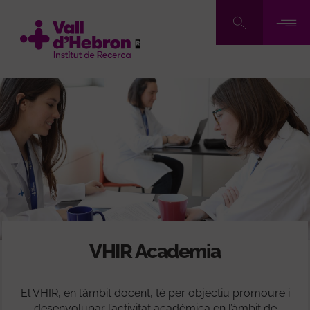
Vés
al
contingut
VHIR Academia
El VHIR, en l’àmbit docent, té per objectiu promoure i
desenvolupar l’activitat acadèmica en l’àmbit de