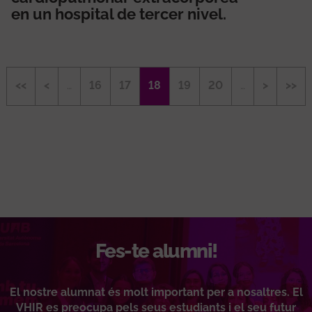
en un hospital de tercer nivel.
Paginació
Primera
<<
Pàgina
<
…
Page
16
Page
17
Pàgina
18
Page
19
Page
20
…
Pàgina
>
Últi
>>
pàgina
anterior
actual
següent
pàgi
Fes-te alumni!
El nostre alumnat és molt important per a nosaltres. El
VHIR es preocupa pels seus estudiants i el seu futur