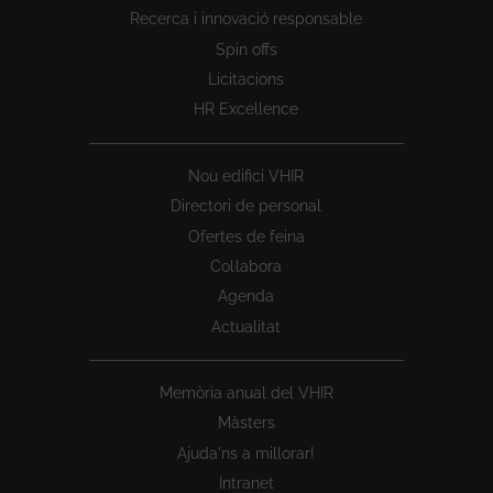
1
Recerca i innovació responsable
Spin offs
Licitacions
HR Excellence
Nou edifici VHIR
Directori de personal
Ofertes de feina
Col·labora
Agenda
Actualitat
Memòria anual del VHIR
Màsters
Ajuda'ns a millorar!
Intranet