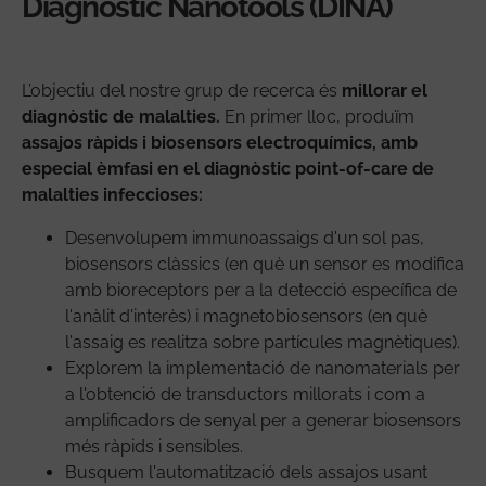
Diagnostic Nanotools (DINA)
L’objectiu del nostre grup de recerca és
millorar el
diagnòstic de malalties.
En primer lloc, produïm
assajos ràpids i biosensors electroquímics, amb
especial èmfasi en el diagnòstic point-of-care de
malalties infeccioses:
Desenvolupem immunoassaigs d'un sol pas,
biosensors clàssics (en què un sensor es modifica
amb bioreceptors per a la detecció específica de
l'anàlit d'interès) i magnetobiosensors (en què
l'assaig es realitza sobre partícules magnètiques).
Explorem la implementació de nanomaterials per
a l'obtenció de transductors millorats i com a
amplificadors de senyal per a generar biosensors
més ràpids i sensibles.
Busquem l'automatització dels assajos usant