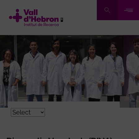
Vés
al
contingut