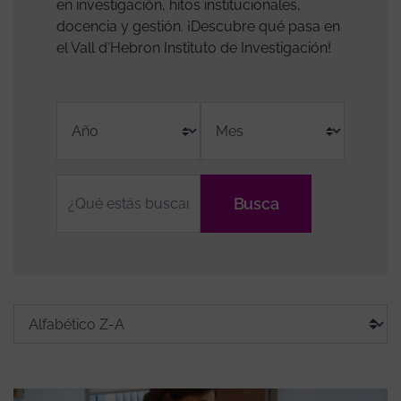
en investigación, hitos institucionales,
docencia y gestión. ¡Descubre qué pasa en
el Vall d'Hebron Instituto de Investigación!
Fulltext
Grups
Tags
Sort
Ordenar
search
de
media
by
recerca