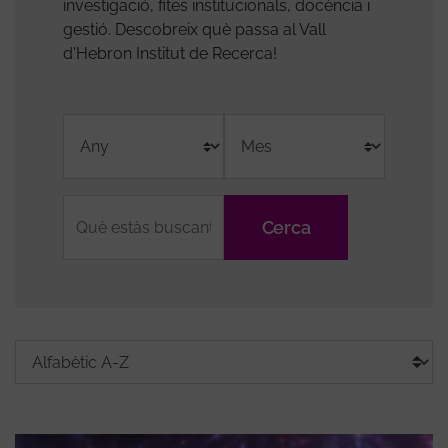
investigació, fites institucionals, docència i
gestió. Descobreix què passa al Vall
d'Hebron Institut de Recerca!
Fulltext
Grups
Tags
Sort
Ordena
search
de
media
by
en
recerca
context:
Classifica
l'ordre