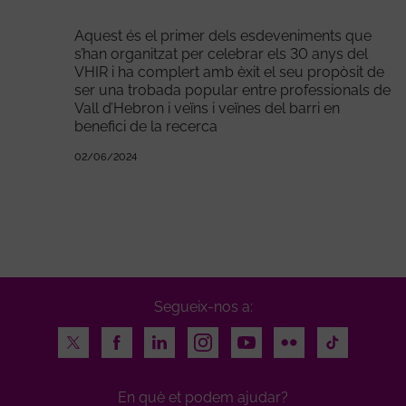
Aquest és el primer dels esdeveniments que
s’han organitzat per celebrar els 30 anys del
VHIR i ha complert amb èxit el seu propòsit de
ser una trobada popular entre professionals de
Vall d’Hebron i veïns i veïnes del barri en
benefici de la recerca
02/06/2024
Segueix-nos a:
Twitter
Facebook
LinkedIn
Instagram
Youtube
Flickr
TikTok
En què et podem ajudar?