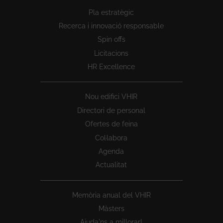
Peu
Pla estratègic
1
Recerca i innovació responsable
Spin offs
Licitacions
HR Excellence
Nou edifici VHIR
Directori de personal
Ofertes de feina
Col·labora
Agenda
Actualitat
Memòria anual del VHIR
Màsters
Ajuda'ns a millorar!