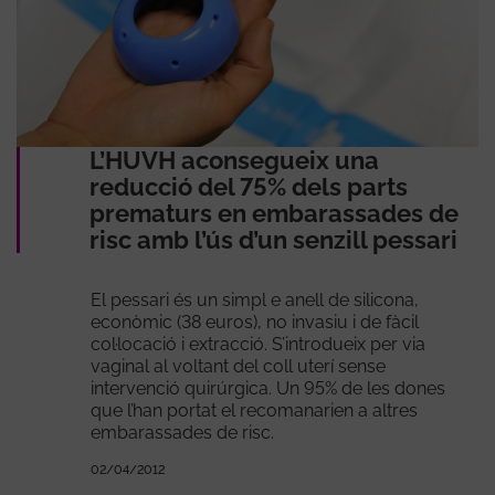
L’HUVH aconsegueix una
reducció del 75% dels parts
prematurs en embarassades de
risc amb l’ús d’un senzill pessari
El pessari és un simpl e anell de silicona,
econòmic (38 euros), no invasiu i de fàcil
col·locació i extracció. S’introdueix per via
vaginal al voltant del coll uterí sense
intervenció quirúrgica. Un 95% de les dones
que l’han portat el recomanarien a altres
embarassades de risc.
02/04/2012