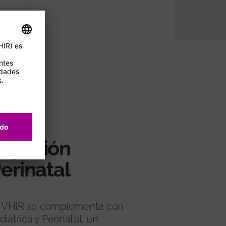
tigación
Perinatal
del VHIR se complementa con
iátrica y Perinatal, un