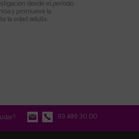
estigación desde el periodo
ncia y promueve la
ta la edad adulta.
Email
93 489 30 00
udar?