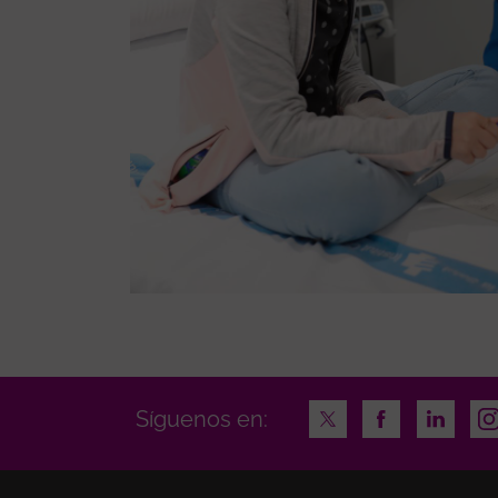
Twitter
Facebook
LinkedI
In
Síguenos en: