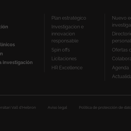
Peu
Plan estratégico
Nuevo ed
1
investig
ción
Investigacion e
innovacion
Director
responsable
personal
línicos
Spin offs
Ofertas 
ón
Licitaciones
Colabor
a investigación
HR Excellence
Agenda
Actualid
sitari Vall d'Hebron
Aviso legal
Política de protección de dat