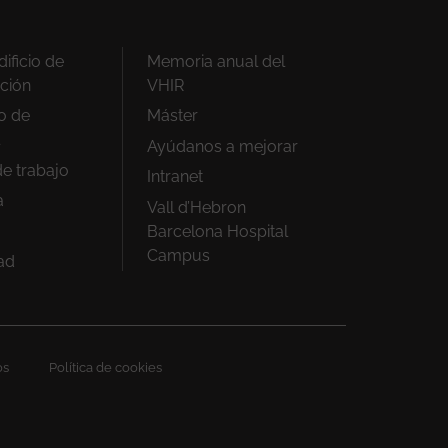
ificio de
Memoria anual del
ación
VHIR
io de
Máster
Ayúdanos a mejorar
de trabajo
Intranet
a
Vall d’Hebron
Barcelona Hospital
Campus
ad
os
Política de cookies