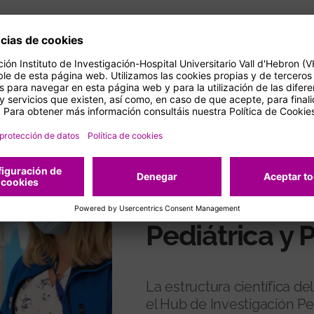
ESTRUCTURA
Hub de Inves
Pediátrica y 
La estructura científica 
el Hub de Investigación Ped