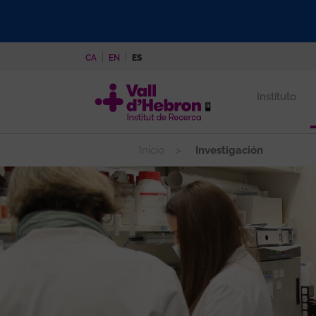
Pasar
al
contenido
CA
EN
ES
principal
Instituto
Inicio
Investigación