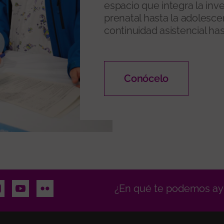
espacio que integra la inv
prenatal hasta la adolesce
continuidad asistencial has
Conócelo
n
stagram
Youtube
Flickr
¿En qué te podemos ay