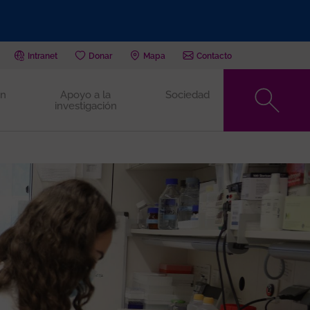
Intranet
Donar
Mapa
Contacto
ón
Apoyo a la
Sociedad
investigación