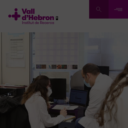
Vés
al
contingut