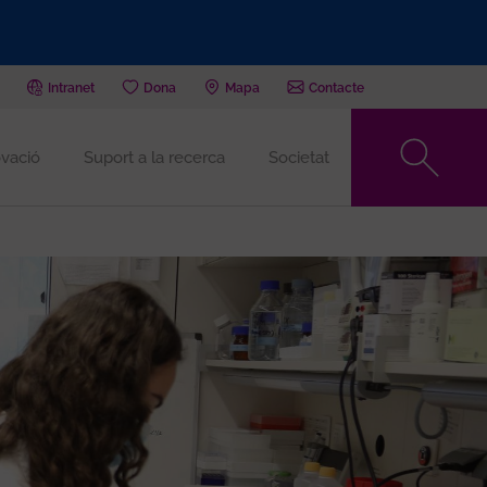
Intranet
Dona
Mapa
Contacte
vació
Suport a la recerca
Societat