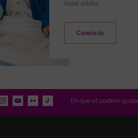
l'edat adulta.
Coneix-lo
dIn
Instagram
Youtube
Flickr
TikTok
En què et podem ajuda