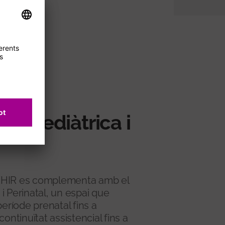
ca Pediàtrica i
l VHIR es complementa amb el
i Perinatal, un espai que
període prenatal fins a
ontinuïtat assistencial fins a