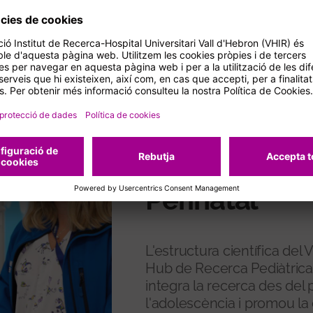
ESTRUCTURA
Hub de Recer
Perinatal
L'estructura científica de
Hub de Recerca Pediàtrica 
integra la recerca des del 
l'adolescència i promou la c