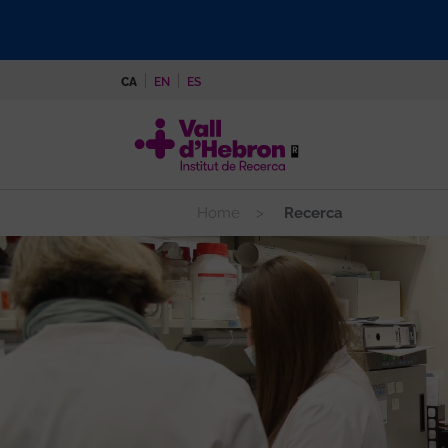
Vés
al
contingut
CA
EN
ES
Home
Recerca