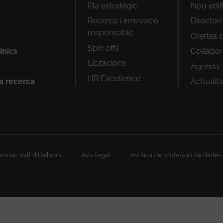
Peu
Pla estratègic
Nou edif
1
Recerca i innovació
Director
responsable
Ofertes d
Spin offs
ínics
Col·labo
Licitacions
Agenda
HR Excellence
la recerca
Actualita
sitari Vall d'Hebron
Avís legal
Política de protecció de dades