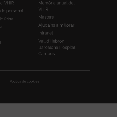
ici VHIR
Memòria anual del
VHIR
i de personal
Màsters
e feina
Ajuda'ns a millorar!
ra
Intranet
Vall d’Hebron
t
Barcelona Hospital
Campus
Política de cookies