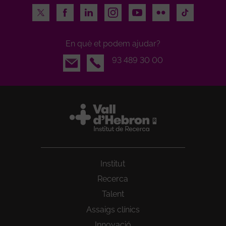
Twitter
Facebook
LinkedIn
Instagram
Youtube
Flickr
TikTok
En què et podem ajudar?
Email
93 489 30 00
Institut
Recerca
Talent
Assaigs clínics
Innovació