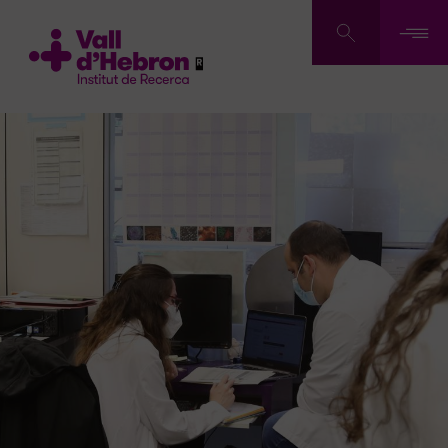
Vés
al
contingut